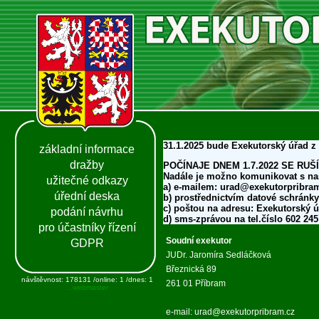
31.1.2025 bude Exekutorský úřad z
základní informace
dražby
POČÍNAJE DNEM 1.7.2022 SE RUŠ
Nadále je možno komunikovat s n
užitečné odkazy
a) e-mailem: urad@exekutorpribra
úřední deska
b) prostřednictvím datové schránk
c) poštou na adresu: Exekutorský ú
podání návrhu
d) sms-zprávou na tel.číslo 602 245
pro účastníky řízení
Soudní exekutor
GDPR
JUDr. Jaromíra Sedláčková
Březnická 89
návštěvnost: 178131 /online: 1 /dnes: 1
261 01 Příbram
...webmaster
e-mail: urad@exekutorpribram.cz