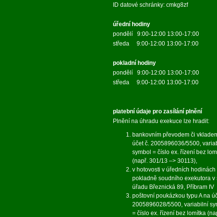
ID datové schránky: cmkg8zf
úřední hodiny
pondělí 9:00-12:00 13:00-17:00
středa 9:00-12:00 13:00-17:00
pokladní hodiny
pondělí 9:00-12:00 13:00-17:00
středa 9:00-12:00 13:00-17:00
platební údaje pro zasílání plnění
Plnění na úhradu exekuce lze hradit:
bankovním převodem či vklade
účet č. 2005896036/5500, variab
symbol = číslo ex. řízení bez lom
(např. 301/13 –> 30113),
v hotovosti v úředních hodinách
pokladně soudního exekutora v 
úřadu Březnická 89, Příbram IV
poštovní poukázkou typu A na úč
2005896028/5500, variabilní s
= číslo ex. řízení bez lomítka (na